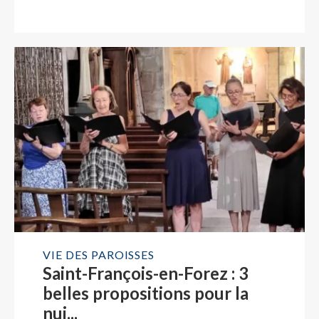
sam. 26 sept. 2026
dim. 27 sept. 2026
sam. 3 oct. 2026
dim. 4 oct. 2026
sam. 10 oct. 2026
Afficher plus d'horaires
www.messes.info
VIE DES PAROISSES
Saint-François-en-Forez : 3
belles propositions pour la
nui...