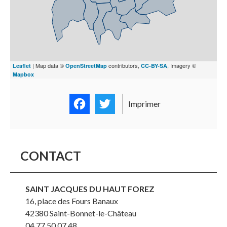
| Map data ©
contributors,
, Imagery ©
Leaflet
OpenStreetMap
CC-BY-SA
Mapbox
Facebook
Twitter
Imprimer
sam. 8 août 2026
CONTACT
18h00
- Messe dominicale
Eglise À Leignec
SAINT JACQUES DU HAUT FOREZ
42380 MERLE LEIGNEC
16, place des Fours Banaux
Paroisse : Saint Jacques du Haut Forez
42380
Saint-Bonnet-le-Château
Horaires de la paroisse
Signalez une
04 77 50 07 48